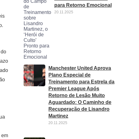
para Retorno Emocional
20.11.2025
eis
o.
 do
razo
Manchester United Aprova
mado
Plano Especial de
ção
Treinamento para Estrela da
Premier League Após
Retorno de Lesão Muito
Aguardado: O Caminho de
Recuperação de Lisandro
Martinez
sua
20.11.2025
o em