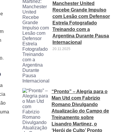
Manchester United
Recebe Grande Impulso
de
com Lesão com Defensor
Estrela Fotografado
Treinando com a
am
Argentina Durante Pausa
m
Internacional
20.11.2025
o.
o
ma
“Pronto” – Alegria para o
cia
Man Utd com Fabrizio
ção
Romano Divulgando
Atualização do Campo de
e uma
Treinamento sobre
Lisandro Martinez, o
‘Herói de Culto’ Pronto