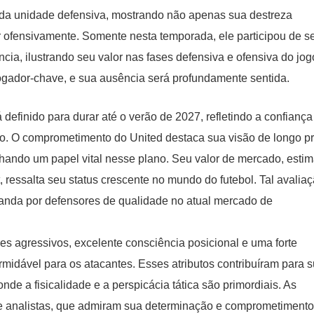
 da unidade defensiva, mostrando não apenas sua destreza
 ofensivamente. Somente nesta temporada, ele participou de s
ia, ilustrando seu valor nas fases defensiva e ofensiva do jog
gador-chave, e sua ausência será profundamente sentida.
definido para durar até o verão de 2027, refletindo a confiança
to. O comprometimento do United destaca sua visão de longo p
nhando um papel vital nesse plano. Seu valor de mercado, esti
, ressalta seu status crescente no mundo do futebol. Tal avalia
anda por defensores de qualidade no atual mercado de
les agressivos, excelente consciência posicional e uma forte
rmidável para os atacantes. Esses atributos contribuíram para 
e a fisicalidade e a perspicácia tática são primordiais. As
 e analistas, que admiram sua determinação e comprometiment