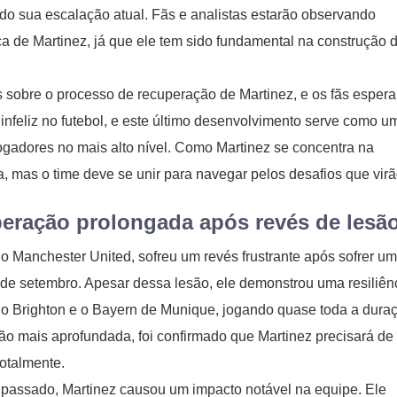
o sua escalação atual. Fãs e analistas estarão observando
a de Martinez, já que ele tem sido fundamental na construção 
s sobre o processo de recuperação de Martinez, e os fãs esper
infeliz no futebol, e este último desenvolvimento serve como u
ogadores no mais alto nível. Como Martinez se concentra na
ta, mas o time deve se unir para navegar pelos desafios que virã
peração prolongada após revés de lesã
do Manchester United, sofreu um revés frustrante após sofrer u
 de setembro. Apesar dessa lesão, ele demonstrou uma resiliên
 o Brighton e o Bayern de Munique, jogando quase toda a dura
ão mais aprofundada, foi confirmado que Martinez precisará d
totalmente.
passado, Martinez causou um impacto notável na equipe. Ele