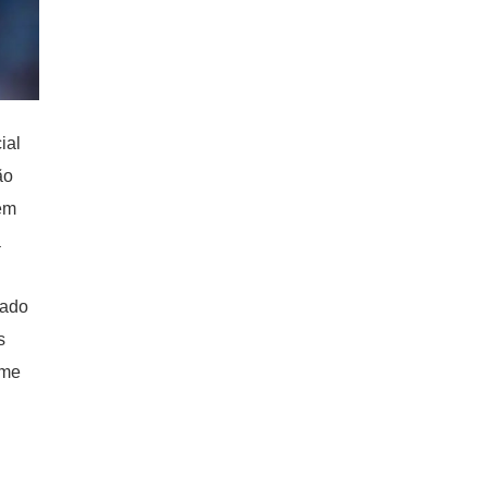
ial
ão
 em
a
xado
s
ime