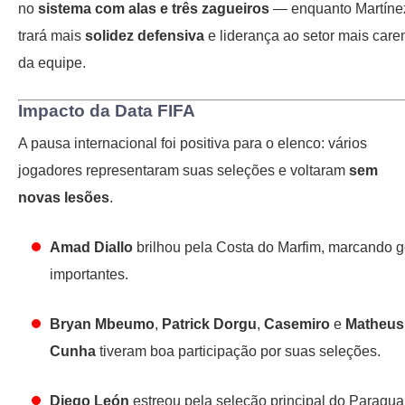
no
sistema com alas e três zagueiros
— enquanto Martíne
trará mais
solidez defensiva
e liderança ao setor mais care
da equipe.
Impacto da Data FIFA
A pausa internacional foi positiva para o elenco: vários
jogadores representaram suas seleções e voltaram
sem
novas lesões
.
Amad Diallo
brilhou pela Costa do Marfim, marcando g
importantes.
Bryan Mbeumo
,
Patrick Dorgu
,
Casemiro
e
Matheus
Cunha
tiveram boa participação por suas seleções.
Diego León
estreou pela seleção principal do Paraguai